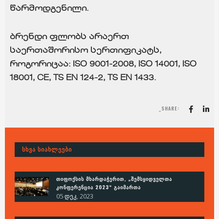
წარმოდგენილი.
ბრენდი ფლობს არაერთ
საერთაშორისო სერთიფიკატს,
როგორიცაა: ISO 9001-2008, ISO 14001, ISO
18001, CE, TS EN 124-2, TS EN 1433.
_SHARE:
ᲡᲮᲕᲐ ᲡᲘᲐᲮᲚᲔᲔᲑᲘ
ᲗᲘᲤᲝᲥᲡᲘᲡ ᲛᲮᲐᲠᲓᲐᲭᲔᲠᲘᲗ, „ᲨᲔᲛᲡᲧᲘᲓᲕᲔᲚᲗᲐ
ᲙᲝᲜᲤᲔᲠᲔᲜᲪᲘᲐ 2023“ ᲒᲐᲘᲛᲐᲠᲗᲐ
05 დეკ, 2023