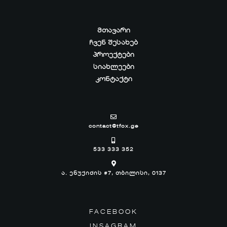
ᲛᲗᲐᲕᲐᲠᲘ
ᲩᲕᲔᲜ ᲨᲔᲡᲐᲮᲔᲑ
ᲞᲠᲝᲔᲥᲢᲔᲑᲘ
ᲡᲘᲐᲮᲚᲔᲔᲑᲘ
ᲙᲝᲜᲢᲐᲥᲢᲘ
contact@tfox.ge
533 333 352
ა. ენუქიძის #7, თბილისი, 0137
FACEBOOK
INSAGRAM