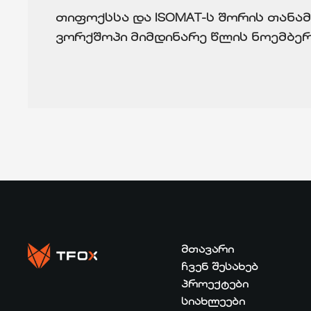
თიფოქსსა და ISOMAT-ს შორის თან
ვორქშოპი მიმდინარე წლის ნოემბერ
ᲛᲗᲐᲕᲐᲠᲘ
ᲩᲕᲔᲜ ᲨᲔᲡᲐᲮᲔᲑ
ᲞᲠᲝᲔᲥᲢᲔᲑᲘ
ᲡᲘᲐᲮᲚᲔᲔᲑᲘ