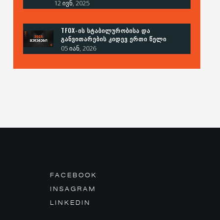
12 ივნ, 2025
TFOX-ᲘᲡ ᲡᲢᲐᲑᲘᲚᲣᲠᲝᲑᲘᲡᲐ ᲓᲐ
ᲒᲐᲜᲕᲘᲗᲐᲠᲔᲑᲘᲡ ᲙᲘᲓᲔᲕ ᲔᲠᲗᲘ ᲬᲔᲚᲘ
05 იან, 2026
FACEBOOK
INSAGRAM
LINKEDIN