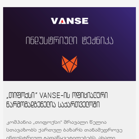
„თიფოქსი“ VANSE-ის ოფიციალური
წარმომადგენელია საქართველოში
კომპანია „თიფოქსი“ მრავალი წელია
სთავაზობს ქართულ ბაზარს თანამედროვე
ინდუსტრიულ გადაწყვეტილებებს. ახალი