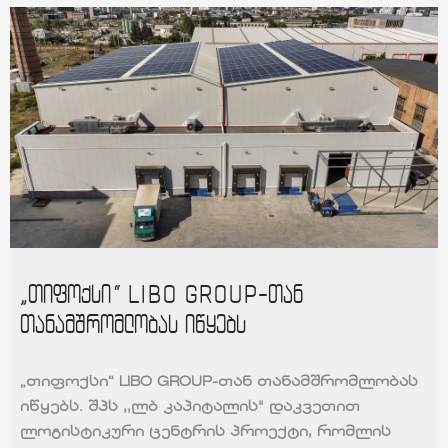
„თიფოქსი“ LIBO GROUP-თან
ᲛᲗᲐᲕᲐᲠᲘ
თანამშრომლობას იწყებს
ᲩᲕᲔᲜ ᲨᲔᲡᲐᲮᲔᲑ
ᲞᲠᲝᲔᲥᲢᲔᲑᲘ
ᲡᲘᲐᲮᲚᲔᲔᲑᲘ
„თიფოქსი“ LIBO GROUP-თან თანამშრომლობას
ᲙᲝᲜᲢᲐᲥᲢᲘ
იწყებს. შპს ,,ლბ კაპიტალის" დაკვეთით
ლოგისტიკური ცენტრის პროექტი, რომლის