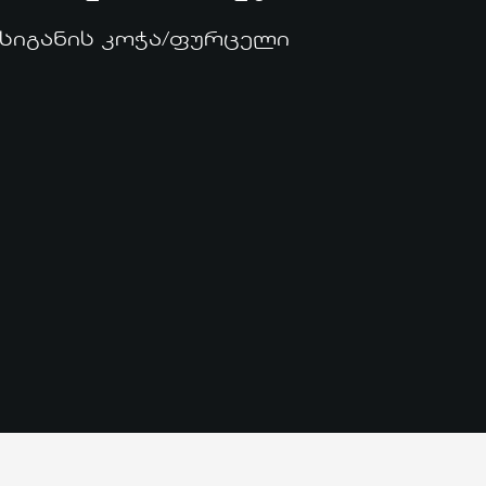
 სიგანის კოჭა/ფურცელი
contact@tfox.ge
533 333 352
ა. ენუქიძის #7, თბილისი, 0137
© 2024 TFOX.GE
ᲡᲮᲕᲐ ᲞᲠᲝᲓᲣᲥᲢᲔᲑᲘ