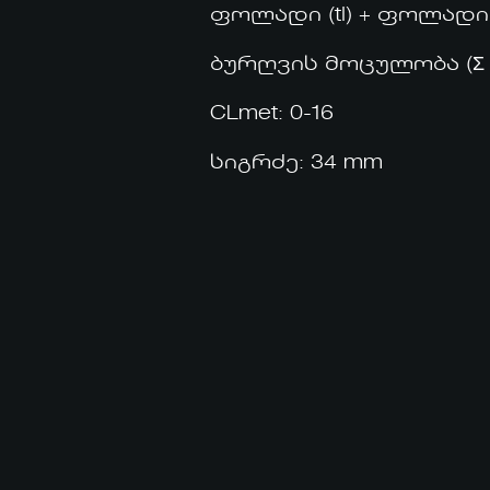
ფოლადი (tI) + ფოლადი (tII
ბურღვის მოცულობა (Σ max 
CLmet: 0-16
სიგრძე: 34 mm
ᲛᲗᲐᲕᲐᲠᲘ
ᲩᲕᲔᲜ ᲨᲔᲡᲐᲮᲔᲑ
ᲞᲠᲝᲔᲥᲢᲔᲑᲘ
ᲡᲘᲐᲮᲚᲔᲔᲑᲘ
ᲙᲝᲜᲢᲐᲥᲢᲘ