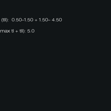
): 0.50–1.50 + 1.50– 4.50
tI + tII): 5.0
contact@tfox.ge
533 333 352
ა. ენუქიძის #7, თბილისი, 0137