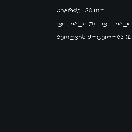
სიგრძე: 20 mm
ფოლადი (tI) + ფოლადი (tII
ბურღვის მოცულობა (Σ max 
ᲛᲗᲐᲕᲐᲠᲘ
ᲩᲕᲔᲜ ᲨᲔᲡᲐᲮᲔᲑ
ᲞᲠᲝᲔᲥᲢᲔᲑᲘ
ᲡᲘᲐᲮᲚᲔᲔᲑᲘ
ᲙᲝᲜᲢᲐᲥᲢᲘ