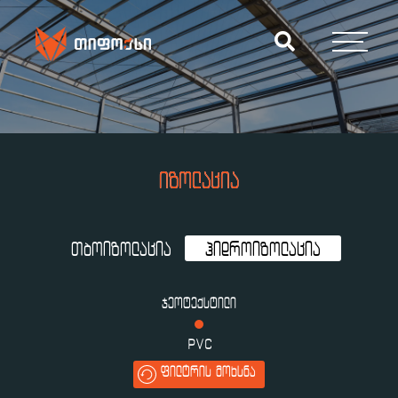
ᲘᲖᲝᲚᲐᲪᲘᲐ
ᲗᲑᲝᲘᲖᲝᲚᲐᲪᲘᲐ
ᲰᲘᲓᲠᲝᲘᲖᲝᲚᲐᲪᲘᲐ
ᲯᲔᲝᲢᲔᲥᲡᲢᲘᲚᲘ
PVC
ᲤᲘᲚᲢᲠᲘᲡ ᲛᲝᲮᲡᲜᲐ