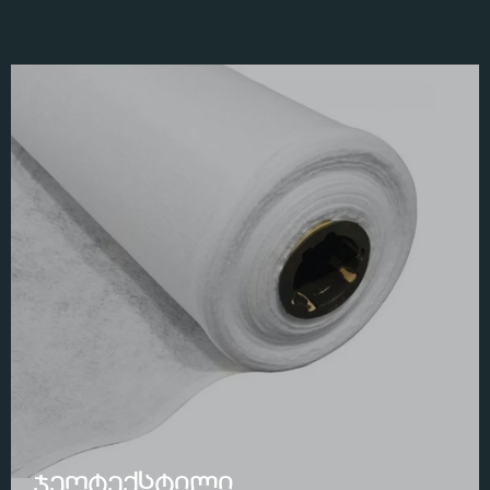
ჯეოტექსტილი