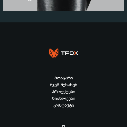
ᲛᲗᲐᲕᲐᲠᲘ
ᲩᲕᲔᲜ ᲨᲔᲡᲐᲮᲔᲑ
ᲞᲠᲝᲔᲥᲢᲔᲑᲘ
ᲡᲘᲐᲮᲚᲔᲔᲑᲘ
ᲙᲝᲜᲢᲐᲥᲢᲘ