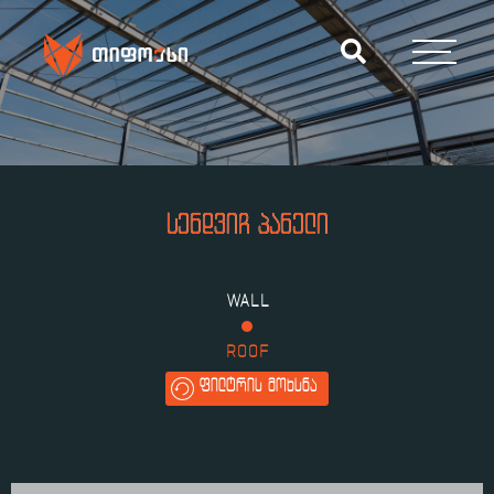
ᲡᲔᲜᲓᲕᲘᲩ ᲞᲐᲜᲔᲚᲘ
WALL
ROOF
ᲤᲘᲚᲢᲠᲘᲡ ᲛᲝᲮᲡᲜᲐ