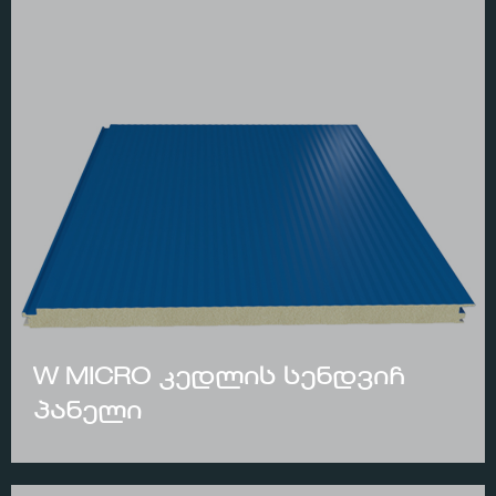
W MICRO კედლის სენდვიჩ
პანელი