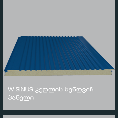
W SINUS კედლის სენდვიჩ
პანელი