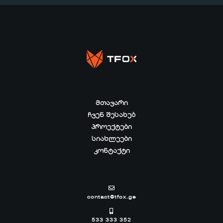
ᲛᲗᲐᲕᲐᲠᲘ
ᲩᲕᲔᲜ ᲨᲔᲡᲐᲮᲔᲑ
ᲞᲠᲝᲔᲥᲢᲔᲑᲘ
ᲡᲘᲐᲮᲚᲔᲔᲑᲘ
ᲙᲝᲜᲢᲐᲥᲢᲘ
contact@tfox.ge
533 333 352