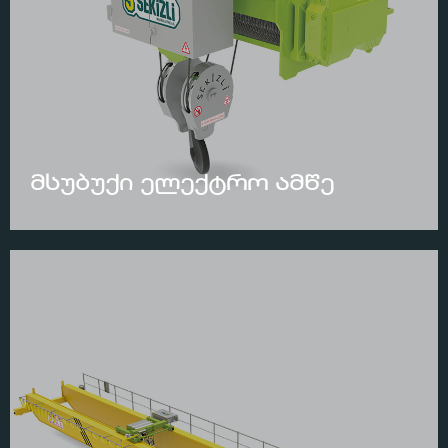
მსუბუქი ელექტრო ამწე