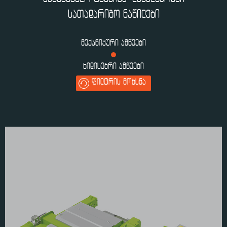
ᲡᲐᲗᲐᲓᲐᲠᲘᲒᲝ ᲜᲐᲬᲘᲚᲔᲑᲘ
ᲛᲔᲥᲐᲜᲘᲙᲣᲠᲘ ᲐᲛᲬᲔᲔᲑᲘ
ᲮᲘᲓᲘᲡᲔᲑᲠᲘ ᲐᲛᲬᲔᲔᲑᲘ
ᲤᲘᲚᲢᲠᲘᲡ ᲛᲝᲮᲡᲜᲐ