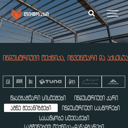
ᲘᲜᲓᲣᲡᲢᲠᲘᲣᲚᲘ ᲢᲔᲥᲜᲘᲙᲐ, ᲘᲜᲕᲔᲜᲢᲐᲠᲘ ᲓᲐ ᲐᲥᲡᲔᲡᲣ
ᲬᲧᲐᲚᲒᲐᲛᲢᲐᲠᲘ ᲡᲘᲡᲢᲔᲛᲔᲑᲘ
ᲘᲜᲓᲣᲡᲢᲠᲘᲣᲚᲘ ᲙᲐᲠᲘ
ᲐᲛᲬᲔ ᲛᲔᲥᲐᲜᲘᲖᲛᲔᲑᲘ
ᲘᲜᲓᲣᲡᲢᲠᲘᲣᲚᲘ ᲡᲐᲡᲬᲝᲠᲔᲑᲘ
ᲡᲐᲡᲐᲬᲧᲝᲑᲔ ᲡᲢᲔᲚᲐᲟᲔᲑᲘ
ᲡᲐᲛᲨᲔᲜᲔᲑᲚᲝ ᲢᲔᲥᲜᲘᲙᲐ-ᲓᲐᲜᲐᲓᲒᲐᲠᲔᲑᲘ