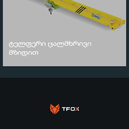
ტელფერი ცალმხრივი
მზიდით