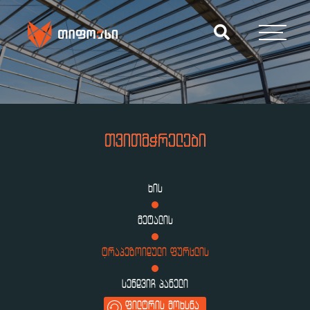
ᲗᲕᲘᲗᲛᲭᲠᲔᲚᲔᲑᲘ
ᲮᲘᲡ
ᲛᲔᲢᲐᲚᲘᲡ
ᲢᲠᲐᲞᲔᲖᲝᲘᲓᲣᲚᲘ ᲤᲣᲠᲪᲚᲘᲡ
ᲡᲔᲜᲓᲕᲘᲩ ᲞᲐᲜᲔᲚᲘ
ᲤᲘᲚᲢᲠᲘᲡ ᲛᲝᲮᲡᲜᲐ