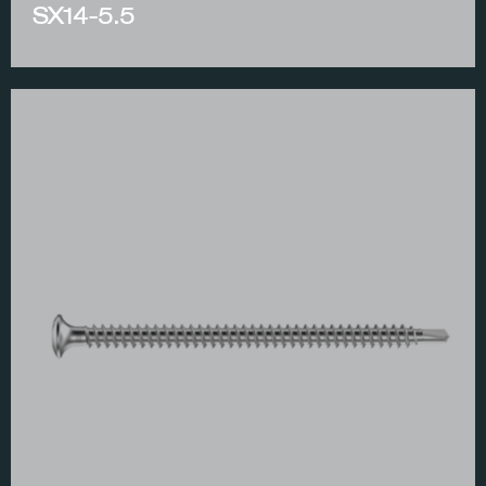
SX14-5.5
ᲛᲗᲐᲕᲐᲠᲘ
ᲩᲕᲔᲜ ᲨᲔᲡᲐᲮᲔᲑ
ᲞᲠᲝᲔᲥᲢᲔᲑᲘ
ᲡᲘᲐᲮᲚᲔᲔᲑᲘ
ᲙᲝᲜᲢᲐᲥᲢᲘ