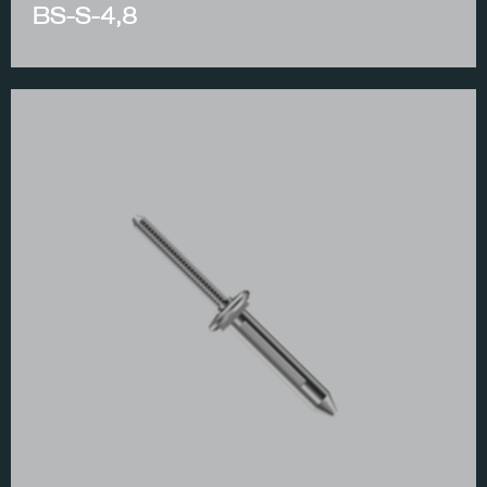
BS-S-4,8
contact@tfox.ge
533 333 352
ა. ენუქიძის #7, თბილისი, 0137
FACEBOOK
INSAGRAM
LINKEDIN
© 2024 TFOX.GE